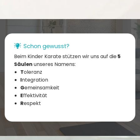
Schon gewusst?
Beim Kinder Karate stützen wir uns auf die
5
Säulen
unseres Namens:
T
oleranz
I
ntegration
G
emeinsamkeit
E
ffektivität
R
espekt