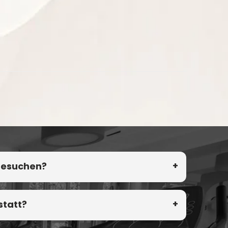
 besuchen?
statt?