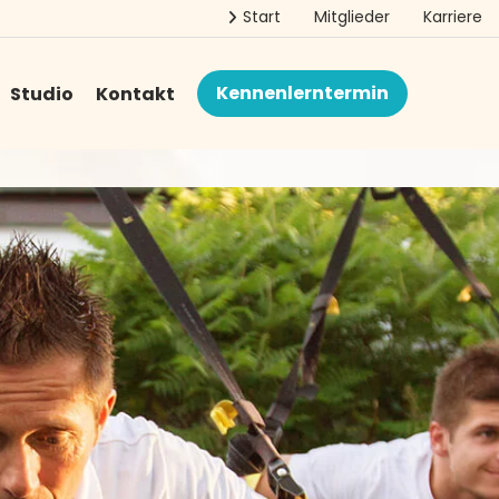
Start
Mitglieder
Karriere
Das ist für 30 € im Monat möglich!
Kennenlerntermin
Studio
Kontakt