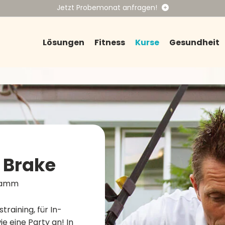
Jetzt Probemonat anfragen!
Du bist viel unterwegs und willst nur Online-Kurse? 
Lösungen
Fitness
Kurse
Gesundheit
d Brake
gramm
straining, für In-
e eine Party an! In