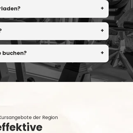
rladen?
?
e buchen?
 Kursangebote der Region
effektive