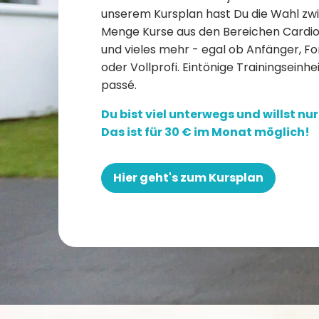
unserem Kursplan hast Du die Wahl zw
Menge Kurse aus den Bereichen Cardio,
und vieles mehr - egal ob Anfänger, F
oder Vollprofi. Eintönige Trainingseinhe
passé.
Du bist viel unterwegs und willst nu
Das ist für 30 € im Monat möglich!
Hier geht's zum Kursplan